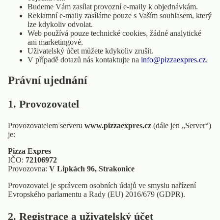
Budeme Vám zasílat provozní e-maily k objednávkám.
Reklamní e-maily zasíláme pouze s Vaším souhlasem, který
lze kdykoliv odvolat.
Web používá pouze technické cookies, žádné analytické
ani marketingové.
Uživatelský účet můžete kdykoliv zrušit.
V případě dotazů nás kontaktujte na
info@pizzaexpres.cz
.
Právní ujednání
1. Provozovatel
Provozovatelem serveru
www.pizzaexpres.cz
(dále jen „Server“)
je:
Pizza Expres
IČO:
72106972
Provozovna:
V Lipkách 96, Strakonice
Provozovatel je správcem osobních údajů ve smyslu nařízení
Evropského parlamentu a Rady (EU) 2016/679 (GDPR).
2. Registrace a uživatelský účet